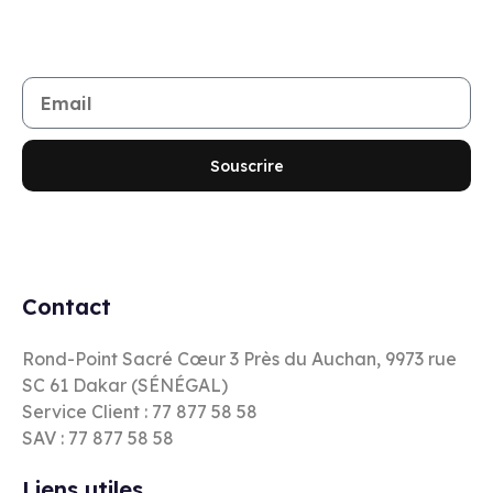
Rejoignez notre newsletter
Restez informé de toutes les nouveautés et promotions
Souscrire
Contact
Rond-Point Sacré Cœur 3 Près du Auchan, 9973 rue
SC 61 Dakar (SÉNÉGAL)
Service Client : 77 877 58 58
SAV : 77 877 58 58
Liens utiles