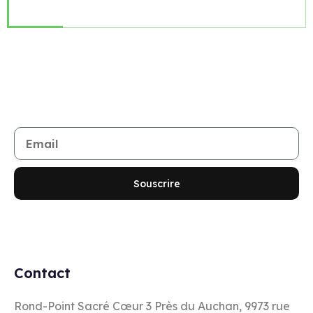
Rejoignez notre newsletter
Restez informé de toutes les nouveautés et promotions
Souscrire
Contact
Rond-Point Sacré Cœur 3 Près du Auchan, 9973 rue