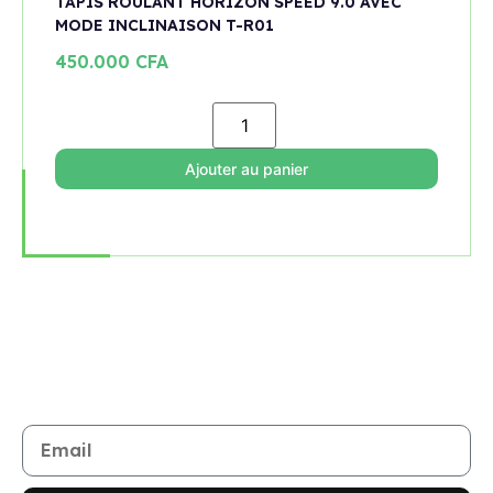
TAPIS ROULANT HORIZON SPEED 9.0 AVEC
MODE INCLINAISON T-R01
450.000
CFA
Ajouter au panier
Rejoignez notre newsletter
Restez informé de toutes les nouveautés et promotions