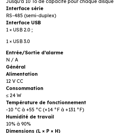
Jusqu’à 10 To de capacité pour chaque disque
Interface série
RS-485 (semi-duplex)
Interface USB
1 × USB 2.0 ;
1 × USB 3.0
Entrée/Sortie d’alarme
N / A
Général
Alimentation
12 V CC
Consommation
≤ 24 W
Température de fonctionnement
-10 °C à +55 °C (+14 °F à +131 °F)
Humidité de travail
10% à 90%
Dimensions (L × P × H)