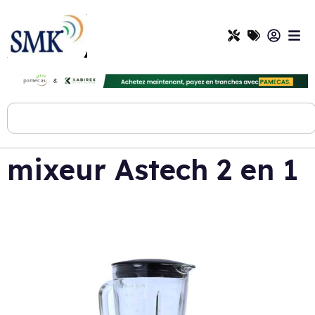
mixeur Astech 2 en 1