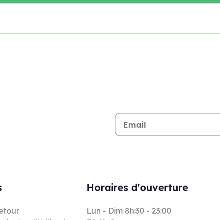
Restez informé de toutes les n
s
Horaires d'ouverture
retour
Lun - Dim 8h:30 - 23:00