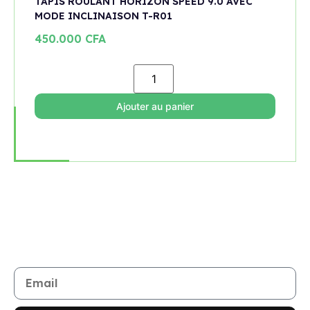
TAPIS ROULANT HORIZON SPEED 9.0 AVEC
MODE INCLINAISON T-R01
450.000
CFA
Ajouter au panier
Rejoignez notre newsletter
Restez informé de toutes les nouveautés et promotions