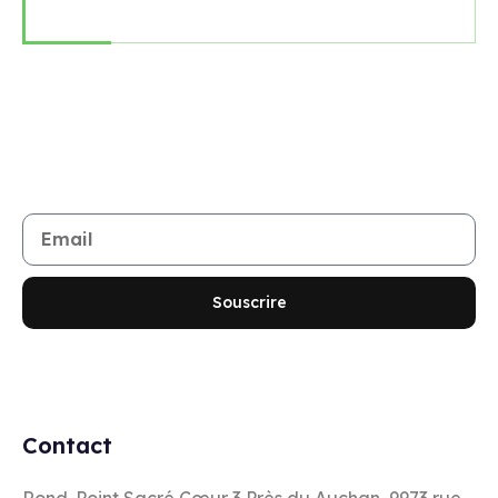
Rejoignez notre newsletter
Restez informé de toutes les nouveautés et promotions
Souscrire
Contact
Rond-Point Sacré Cœur 3 Près du Auchan, 9973 rue