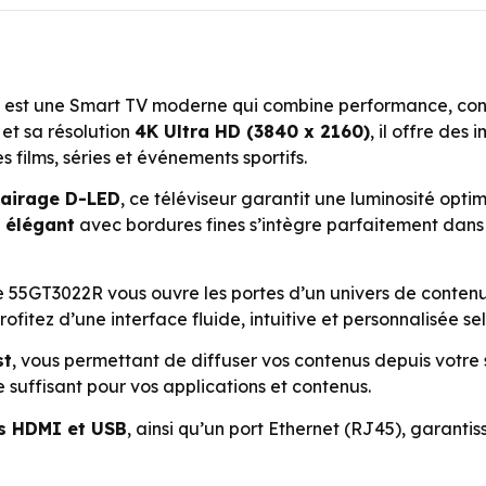
est une Smart TV moderne qui combine performance, conn
et sa résolution
4K Ultra HD (3840 x 2160)
, il offre de
s films, séries et événements sportifs.
lairage D-LED
, ce téléviseur garantit une luminosité opti
t élégant
avec bordures fines s’intègre parfaitement dans 
e 55GT3022R vous ouvre les portes d’un univers de contenus
fitez d’une interface fluide, intuitive et personnalisée se
st
, vous permettant de diffuser vos contenus depuis votre 
suffisant pour vos applications et contenus.
ts HDMI et USB
, ainsi qu’un port Ethernet (RJ45), garanti