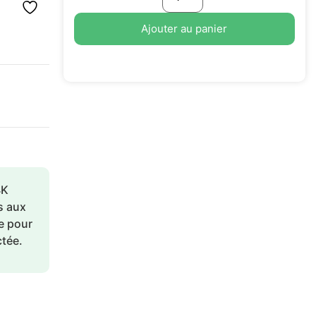
Ajouter au panier
4K
s aux
e pour
tée.