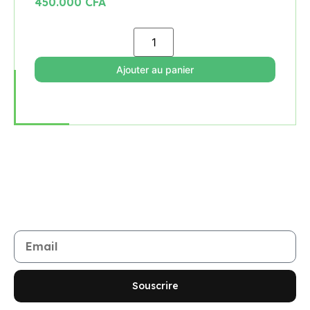
TAPIS ROULANT HORIZON SPEED 9.0 AVEC
MODE INCLINAISON T-R01
450.000
CFA
Ajouter au panier
Rejoignez notre newsletter